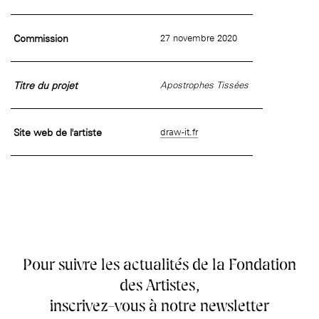
âge, à la
Maison nationale
Rotonde Balzac de l’Hôtel
(EHPAD)
des artistes
Salomon de Rothschild
Accueil de
Fondation 
Jardin public de l’Hôtel
Commission
27 novembre 2020
Salomon de Rothschild
Titre du projet
Apostrophes Tissées
Site web de l'artiste
draw-it.fr
Pour suivre les actualités de la Fondation
des Artistes,
inscrivez-vous à notre newsletter