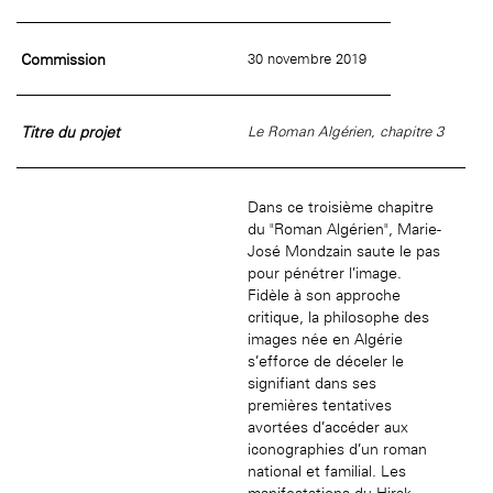
âge, à la
Maison nationale
Rotonde Balzac de l’Hôtel
(EHPAD)
des artistes
Salomon de Rothschild
Accueil de
Fondation 
Jardin public de l’Hôtel
Commission
30 novembre 2019
Salomon de Rothschild
Titre du projet
Le Roman Algérien, chapitre 3
Dans ce troisième chapitre
du "Roman Algérien", Marie-
José Mondzain saute le pas
pour pénétrer l’image.
Fidèle à son approche
critique, la philosophe des
images née en Algérie
s’efforce de déceler le
signifiant dans ses
premières tentatives
avortées d’accéder aux
iconographies d’un roman
national et familial. Les
manifestations du Hirak