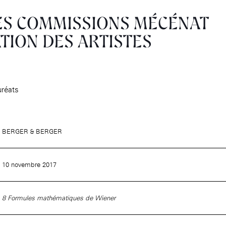
ES COMMISSIONS MÉCÉNAT
MABA
Maison
TION DES ARTISTES
nationale
des artistes
Présentation
uréats
Expositions
Expositions passées
Événements
BERGER & BERGER
Infos pratiques
Présentation
10 novembre 2017
Expositions
Expositions passées
Accueil de la
Fondation des Artistes
Événements à la MABA
8 Formules mathématiques de Wiener
Publics de la MABA
Infos pratiques