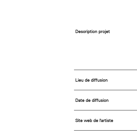
Rotonde Balzac de l’Hôtel
nationale des artistes
Salomon de Rothschild
(EHPAD)
Jardin public de l’Hôtel
Salomon de Rothschild
Description projet
Lieu de diffusion
Date de diffusion
Site web de l'artiste