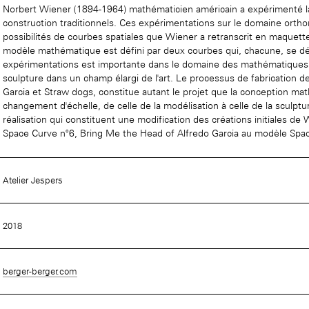
Norbert Wiener (1894-1964) mathématicien américain a expérimenté la 
construction traditionnels. Ces expérimentations sur le domaine ortho
possibilités de courbes spatiales que Wiener a retranscrit en maquett
modèle mathématique est défini par deux courbes qui, chacune, se déplo
Accueil de la
expérimentations est importante dans le domaine des mathématiques et
Fondation des Artistes
sculpture dans un champ élargi de l'art. Le processus de fabrication 
Garcia et Straw dogs, constitue autant le projet que la conception ma
changement d'échelle, de celle de la modélisation à celle de la sculp
réalisation qui constituent une modification des créations initiales
Space Curve n°6, Bring Me the Head of Alfredo Garcia au modèle Spa
Atelier Jespers
2018
berger-berger.com