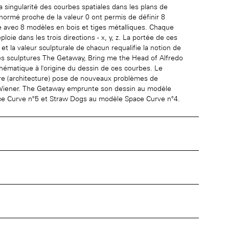
singularité des courbes spatiales dans les plans de
normé proche de la valeur 0 ont permis de définir 8
e avec 8 modèles en bois et tiges métalliques. Chaque
ie dans les trois directions - x, y, z. La portée de ces
 la valeur sculpturale de chacun requalifie la notion de
des sculptures The Getaway, Bring me the Head of Alfredo
thématique à l'origine du dessin de ces courbes. Le
ture (architecture) pose de nouveaux problèmes de
 de Wiener. The Getaway emprunte son dessin au modèle
ce Curve n°5 et Straw Dogs au modèle Space Curve n°4.