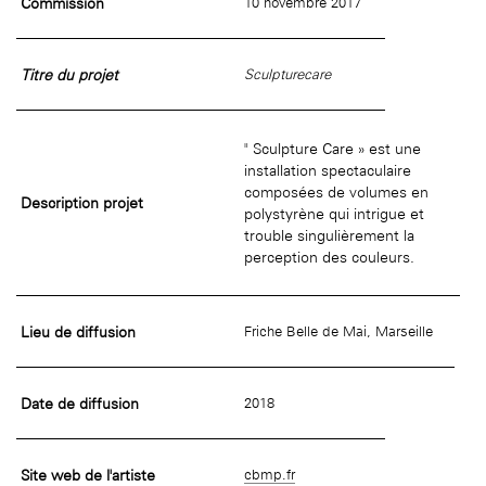
Commission
10 novembre 2017
âge, à la
Maison nationale
Rotonde Balzac de l’Hôtel
(EHPAD)
des artistes
Salomon de Rothschild
Accueil de
Fondation 
Jardin public de l’Hôtel
Salomon de Rothschild
Titre du projet
Sculpturecare
" Sculpture Care » est une
installation spectaculaire
composées de volumes en
Description projet
polystyrène qui intrigue et
trouble singulièrement la
perception des couleurs.
Lieu de diffusion
Friche Belle de Mai, Marseille
Date de diffusion
2018
Site web de l'artiste
cbmp.fr