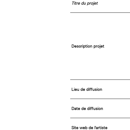
Rotonde Balzac de l’Hôtel
Titre du projet
nationale des artistes
Salomon de Rothschild
(EHPAD)
Jardin public de l’Hôtel
Salomon de Rothschild
Description projet
Lieu de diffusion
Date de diffusion
Site web de l'artiste