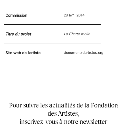
âge, à la
Maison nationale
Rotonde Balzac de l’Hôtel
(EHPAD)
des artistes
Salomon de Rothschild
Accueil de
Fondation 
Jardin public de l’Hôtel
Commission
28 avril 2014
Salomon de Rothschild
Titre du projet
La Charte molle
Site web de l'artiste
documentsdartistes.org
Pour suivre les actualités de la Fondation
des Artistes,
inscrivez-vous à notre newsletter