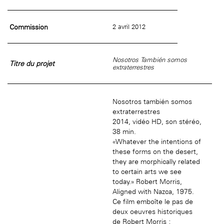
âge, à la
Maison nationale
Rotonde Balzac de l’Hôtel
(EHPAD)
des artistes
Salomon de Rothschild
Accueil de
Fondation 
Jardin public de l’Hôtel
Commission
2 avril 2012
Salomon de Rothschild
Nosotros También somos
Titre du projet
extraterrestres
Nosotros también somos
extraterrestres
2014, vidéo HD, son stéréo,
38 min.
«Whatever the intentions of
these forms on the desert,
they are morphically related
to certain arts we see
today.» Robert Morris,
Aligned with Nazca, 1975.
Ce film emboîte le pas de
deux oeuvres historiques
de Robert Morris :