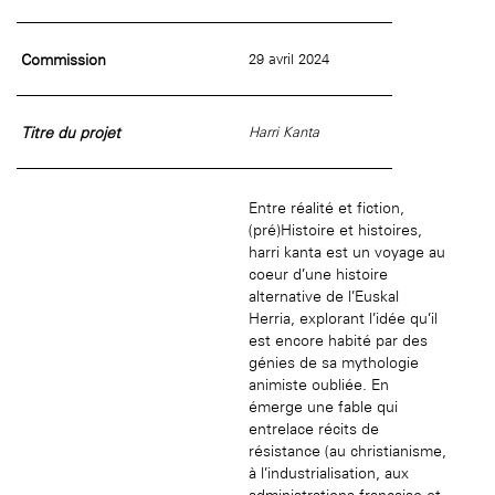
âge, à la
Maison nationale
Rotonde Balzac de l’Hôtel
(EHPAD)
des artistes
Salomon de Rothschild
Accueil de
Fondation 
Jardin public de l’Hôtel
Commission
29 avril 2024
Salomon de Rothschild
Titre du projet
Harri Kanta
Entre réalité et fiction,
(pré)Histoire et histoires,
harri kanta est un voyage au
coeur d’une histoire
alternative de l’Euskal
Herria, explorant l’idée qu’il
est encore habité par des
génies de sa mythologie
animiste oubliée. En
émerge une fable qui
entrelace récits de
résistance (au christianisme,
à l’industrialisation, aux
administrations française et