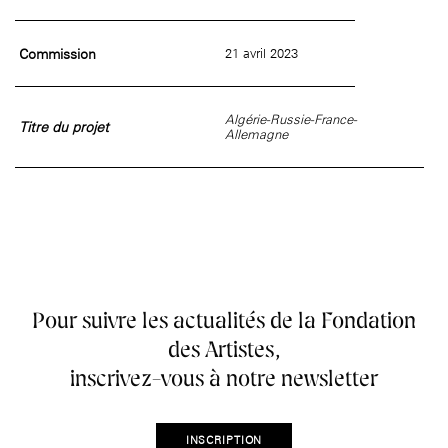
âge, à la
Maison nationale
Rotonde Balzac de l’Hôtel
(EHPAD)
des artistes
Salomon de Rothschild
Accueil de
Fondation 
Jardin public de l’Hôtel
Commission
21 avril 2023
Salomon de Rothschild
Algérie-Russie-France-
Titre du projet
Allemagne
Pour suivre les actualités de la Fondation
des Artistes,
inscrivez-vous à notre newsletter
INSCRIPTION