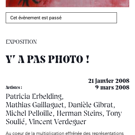
âge, à la
Maison nationale
Rotonde Balzac de l’Hôtel
(EHPAD)
des artistes
Salomon de Rothschild
Accueil de
Fondation 
Jardin public de l’Hôtel
Cet évènement est passé
Salomon de Rothschild
EXPOSITION
Y’ A PAS PHOTO !
21 janvier 2008
9 mars 2008
Artistes :
Patricia Erbelding,
Mathias Gaillaguet, Danièle Gibrat,
Michel Pelloille, Herman Steins, Tony
Soulié, Vincent Verdeguer
Au coeur de la multiplication effrénée des représentations