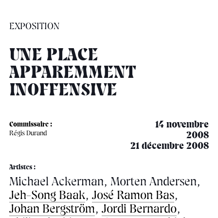
âge, à la
Maison nationale
Rotonde Balzac de l’Hôtel
(EHPAD)
des artistes
Salomon de Rothschild
Accueil de
Fondation 
EXPOSITION
Jardin public de l’Hôtel
Salomon de Rothschild
UNE PLACE
APPAREMMENT
INOFFENSIVE
14 novembre
Commissaire :
Régis Durand
2008
21 décembre 2008
Artistes :
Michael Ackerman, Morten Andersen,
Jeh-Song Baak
,
José Ramon Bas
,
Johan Bergström
,
Jordi Bernardo
,