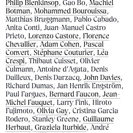
Philip Blenkinsop
, Gao Bo,
Machiel
Botman
,
Mohammed Bourouissa
,
Matthias Bruggmann, Pablo Cabado,
Anita Conti, Juan-Manuel Castro
Prieto,
Lorenzo Castore
,
Florence
Chevallier
,
Adam Cohen
,
Pascal
Convert
,
Stéphane Couturier
,
Léa
Crespi
, Thibaut Cuisset, Olivier
Culmann, Antoine d’Agata, Denis
Dailleux, Denis Darzacq,
John Davies
,
Richard Dumas, Jan Henrik Engström,
Paul Fargues,
Bernard Faucon
,
Jean-
Michel Fauquet
, Larry Fink, Hiroto
Fujimoto,
Olivia Gay
, Cristina Garcia
Rodero, Stanley Greene,
Guillaume
Herbaut
,
Graziela Iturbide
, André