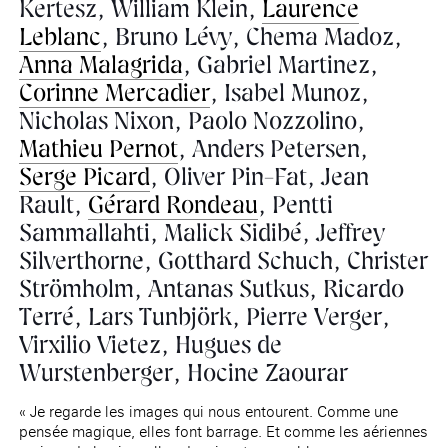
Kertesz, William Klein,
Laurence
Leblanc
, Bruno Lévy, Chema Madoz,
Anna Malagrida
, Gabriel Martinez,
Corinne Mercadier
, Isabel Munoz,
Nicholas Nixon, Paolo Nozzolino,
Mathieu Pernot
, Anders Petersen,
Serge Picard
, Oliver Pin-Fat, Jean
Rault,
Gérard Rondeau
, Pentti
Sammallahti, Malick Sidibé, Jeffrey
Silverthorne, Gotthard Schuch, Christer
Strömholm, Antanas Sutkus, Ricardo
Terré, Lars Tunbjörk, Pierre Verger,
Virxilio Vietez, Hugues de
Wurstenberger, Hocine Zaourar
« Je regarde les images qui nous entourent. Comme une
pensée magique, elles font barrage. Et comme les aériennes