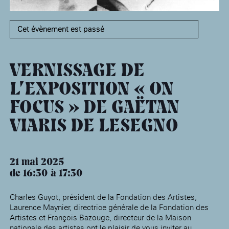
âge, à la
Maison nationale
Rotonde Balzac de l’Hôtel
(EHPAD)
des artistes
Salomon de Rothschild
Accueil de
Fondation 
Jardin public de l’Hôtel
Cet évènement est passé
Salomon de Rothschild
VERNISSAGE DE
L’EXPOSITION « ON
FOCUS » DE GAËTAN
VIARIS DE LESEGNO
21 mai 2025
de 16:30
17:30
Charles Guyot, président de la Fondation des Artistes,
Laurence Maynier, directrice générale de la Fondation des
Artistes et François Bazouge, directeur de la Maison
nationale des artistes ont le plaisir de vous inviter au