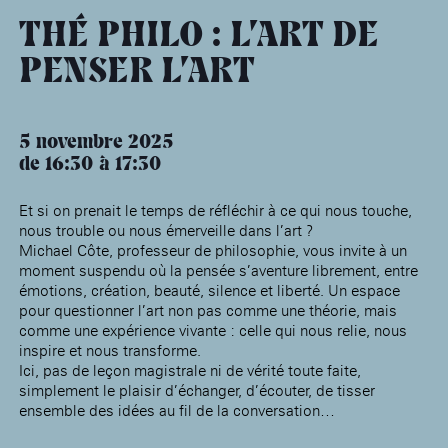
âge, à la
Maison nationale
Rotonde Balzac de l’Hôtel
(EHPAD)
des artistes
Salomon de Rothschild
Accueil de
THÉ PHILO : L’ART DE
Fondation 
Jardin public de l’Hôtel
PENSER L’ART
Salomon de Rothschild
5 novembre 2025
de 16:30
17:30
Et si on prenait le temps de réfléchir à ce qui nous touche,
nous trouble ou nous émerveille dans l’art ?
Michael Côte, professeur de philosophie, vous invite à un
moment suspendu où la pensée s’aventure librement, entre
émotions, création, beauté, silence et liberté. Un espace
pour questionner l’art non pas comme une théorie, mais
comme une expérience vivante : celle qui nous relie, nous
inspire et nous transforme.
Ici, pas de leçon magistrale ni de vérité toute faite,
simplement le plaisir d’échanger, d’écouter, de tisser
ensemble des idées au fil de la conversation…