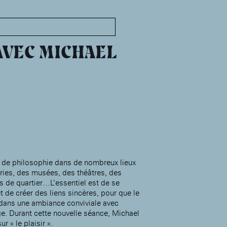
MABA
Maison
nationale
AVEC MICHAEL
des artistes
Présentation
Expositions
Expositions passées
Événements
Infos pratiques
Présentation
s de philosophie dans de nombreux lieux
airies, des musées, des théâtres, des
Expositions
s de quartier…L’essentiel est de se
Expositions passées
Accueil de la
t de créer des liens sincères, pour que le
Fondation des Artistes
Événements à la MABA
f dans une ambiance conviviale avec
Publics de la MABA
ge. Durant cette nouvelle séance, Michael
ur « le plaisir ».
Infos pratiques