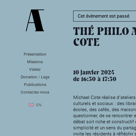
Cet évènement est passé
THÉ PHILO 
COTE
Présentation
PRÉSENTATION
MISSIONS
VISITEZ
Missions
Présentation de la
Soutenir les écoles d’art
Visitez
Fondation des Artistes
À NOGENT-SUR-MARNE
10 janvier 2024
Aider à la production
Donation / Legs
Équipe
d’oeuvres d’art
de 16:30
17:30
MABA
Histoire de la Fondation
Publications
Attribuer des ateliers
Maison nationale
des Artistes
Diffuser dans son centre
Contactez-nous
, EHPAD
des artistes
Patrimoine
d’art, la
Michael Cote réalise d’atelier
MABA
Bibliothèque
culturels et sociaux : des libr
Promouvoir la scène
Smith-Lesouëf
EN
française à l’international
écoles, des cafés, des maison
Parc
Produire, dans la
questionner, de se rencontrer e
résidence de
Moly-
débat soit riche et constructi
Sabata
À PARIS
simplicité et un sens du parta
Accompagner le grand
invite les résidents à réfléchir s
Cabinet de curiosité et
âge, à la
Maison