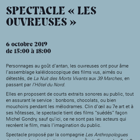
âge, à la
Maison nationale
Rotonde Balzac de l’Hôtel
(EHPAD)
des artistes
Salomon de Rothschild
Accueil de
SPECTACLE « LES
Fondation 
Jardin public de l’Hôtel
OUVREUSES »
Salomon de Rothschild
6 octobre 2019
de 15:00
18:00
Personnages au goût d’antan, les ouvreuses ont pour âme
l’assemblage kaléïdoscopique des films vus, aimés ou
détestés, de
La Nuit des Morts Vivants
aux
39 Marches
, en
passant par
l’Hôtel du Nord
.
Elles en proposent de courts extraits sonores au public, tout
en assurant le service : bonbons, chocolats, ou bien
mouchoirs pendant les mélodrames. Clin d’œil au 7e art et à
ses hôtesses, le spectacle tient des films “suédés” façon
Michel Gondry, sauf qu’ici, ce ne sont pas les acteurs qui
recréent le film, mais l’imagination du public.
Spectacle proposé
par la compagnie
Les Anthropologues