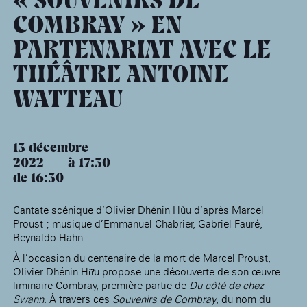
« SOUVENIRS DE
âge, à la
Maison nationale
Rotonde Balzac de l’Hôtel
(EHPAD)
des artistes
Salomon de Rothschild
Accueil de
COMBRAY » EN
Fondation 
Jardin public de l’Hôtel
Salomon de Rothschild
PARTENARIAT AVEC LE
THÉÂTRE ANTOINE
WATTEAU
13 décembre
2022
17:30
de 16:30
Cantate scénique d’Olivier Dhénin Hùu d’après Marcel
Proust ; musique d’Emmanuel Chabrier, Gabriel Fauré,
Reynaldo Hahn
À l’occasion du centenaire de la mort de Marcel Proust,
Olivier Dhénin Hữu propose une découverte de son œuvre
liminaire Combray, première partie de
Du côté de chez
Swann
. À travers ces
Souvenirs de Combray
, du nom du