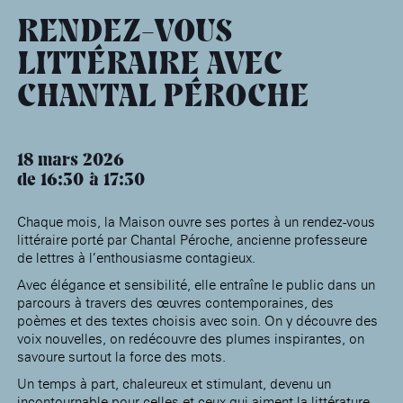
âge, à la
Maison nationale
Rotonde Balzac de l’Hôtel
(EHPAD)
des artistes
Salomon de Rothschild
Accueil de
RENDEZ-VOUS
Fondation 
Jardin public de l’Hôtel
LITTÉRAIRE AVEC
Salomon de Rothschild
CHANTAL PÉROCHE
18 mars 2026
de 16:30
17:30
Chaque mois, la Maison ouvre ses portes à un rendez-vous
littéraire porté par Chantal Péroche, ancienne professeure
de lettres à l’enthousiasme contagieux.
Avec élégance et sensibilité, elle entraîne le public dans un
parcours à travers des œuvres contemporaines, des
poèmes et des textes choisis avec soin. On y découvre des
voix nouvelles, on redécouvre des plumes inspirantes, on
savoure surtout la force des mots.
Un temps à part, chaleureux et stimulant, devenu un
incontournable pour celles et ceux qui aiment la littérature…