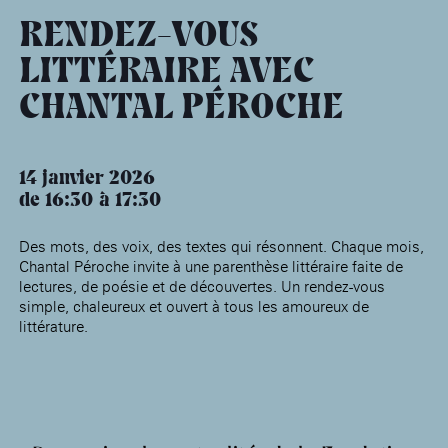
âge, à la
Maison nationale
Rotonde Balzac de l’Hôtel
(EHPAD)
des artistes
Salomon de Rothschild
Accueil de
RENDEZ-VOUS
Fondation 
Jardin public de l’Hôtel
LITTÉRAIRE AVEC
Salomon de Rothschild
CHANTAL PÉROCHE
14 janvier 2026
de 16:30
17:30
Des mots, des voix, des textes qui résonnent. Chaque mois,
Chantal Péroche invite à une parenthèse littéraire faite de
lectures, de poésie et de découvertes. Un rendez-vous
simple, chaleureux et ouvert à tous les amoureux de
littérature.