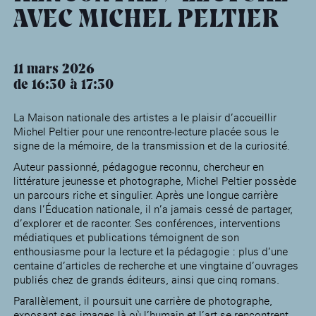
âge, à la
Maison nationale
Rotonde Balzac de l’Hôtel
(EHPAD)
AVEC MICHEL PELTIER
des artistes
Salomon de Rothschild
Accueil de
Fondation 
Jardin public de l’Hôtel
Salomon de Rothschild
11 mars 2026
de 16:30
17:30
La Maison nationale des artistes a le plaisir d’accueillir
Michel Peltier pour une rencontre-lecture placée sous le
signe de la mémoire, de la transmission et de la curiosité.
Auteur passionné, pédagogue reconnu, chercheur en
littérature jeunesse et photographe, Michel Peltier possède
un parcours riche et singulier. Après une longue carrière
dans l’Éducation nationale, il n’a jamais cessé de partager,
d’explorer et de raconter. Ses conférences, interventions
médiatiques et publications témoignent de son
enthousiasme pour la lecture et la pédagogie : plus d’une
centaine d’articles de recherche et une vingtaine d’ouvrages
publiés chez de grands éditeurs, ainsi que cinq romans.
Parallèlement, il poursuit une carrière de photographe,
exposant ses images là où l’humain et l’art se rencontrent.