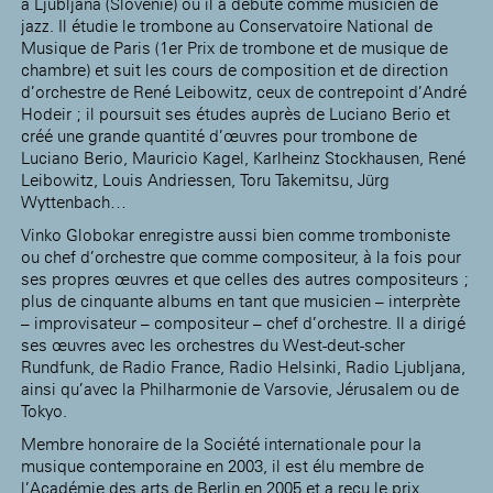
à Ljubljana (Slovénie) où il a débuté comme musicien de
jazz. Il étudie le trombone au Conservatoire National de
Musique de Paris (1er Prix de trombone et de musique de
chambre) et suit les cours de composition et de direction
d’orchestre de René Leibowitz, ceux de contrepoint d’André
Hodeir ; il poursuit ses études auprès de Luciano Berio et
créé une grande quantité d’œuvres pour trombone de
Luciano Berio, Mauricio Kagel, Karlheinz Stockhausen, René
Leibowitz, Louis Andriessen, Toru Takemitsu, Jürg
Wyttenbach…
Vinko Globokar enregistre aussi bien comme tromboniste
ou chef d’orchestre que comme compositeur, à la fois pour
ses propres œuvres et que celles des autres compositeurs ;
plus de cinquante albums en tant que musicien – interprète
– improvisateur – compositeur – chef d’orchestre. Il a dirigé
ses œuvres avec les orchestres du West-deut-scher
Rundfunk, de Radio France, Radio Helsinki, Radio Ljubljana,
ainsi qu’avec la Philharmonie de Varsovie, Jérusalem ou de
Tokyo.
Membre honoraire de la Société internationale pour la
musique contemporaine en 2003, il est élu membre de
l’Académie des arts de Berlin en 2005 et a reçu le prix