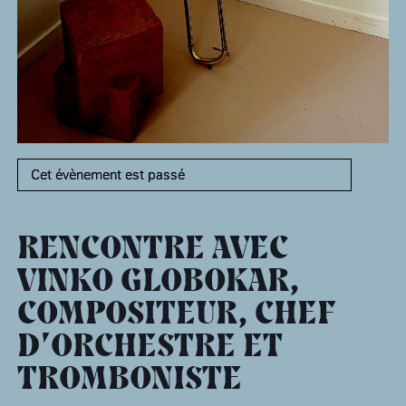
âge, à la
Maison nationale
Rotonde Balzac de l’Hôtel
(EHPAD)
des artistes
Salomon de Rothschild
Accueil de
Fondation 
Jardin public de l’Hôtel
Salomon de Rothschild
Cet évènement est passé
RENCONTRE AVEC
VINKO GLOBOKAR,
COMPOSITEUR, CHEF
D’ORCHESTRE ET
TROMBONISTE