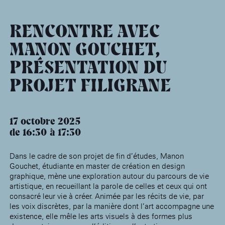
âge, à la
Maison nationale
Rotonde Balzac de l’Hôtel
(EHPAD)
des artistes
Salomon de Rothschild
Accueil de
Fondation 
Jardin public de l’Hôtel
RENCONTRE AVEC
Salomon de Rothschild
MANON GOUCHET,
PRÉSENTATION DU
PROJET FILIGRANE
17 octobre 2025
de 16:30
17:30
Dans le cadre de son projet de fin d’études, Manon
Gouchet, étudiante en master de création en design
graphique, mène une exploration autour du parcours de vie
artistique, en recueillant la parole de celles et ceux qui ont
consacré leur vie à créer. Animée par les récits de vie, par
les voix discrètes, par la manière dont l’art accompagne une
existence, elle mêle les arts visuels à des formes plus