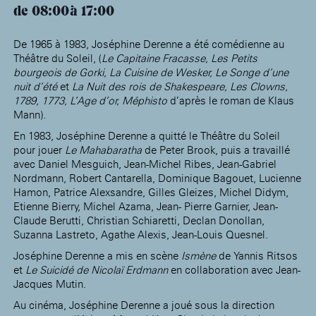
de 08:00
17:00
De 1965 à 1983, Joséphine Derenne a été comédienne au
Théâtre du Soleil, (
Le Capitaine Fracasse, Les Petits
bourgeois de Gorki, La Cuisine de Wesker, Le Songe d’une
nuit d’été
et
La Nuit des rois de Shakespeare, Les Clowns,
1789, 1773, L’Age d’or, Méphisto
d’après le roman de Klaus
Mann).
En 1983, Joséphine Derenne a quitté le Théâtre du Soleil
pour jouer
Le Mahabaratha
de Peter Brook, puis a travaillé
avec Daniel Mesguich, Jean-Michel Ribes, Jean-Gabriel
Nordmann, Robert Cantarella, Dominique Bagouet, Lucienne
Hamon, Patrice Alexsandre, Gilles Gleizes, Michel Didym,
Etienne Bierry, Michel Azama, Jean- Pierre Garnier, Jean-
Claude Berutti, Christian Schiaretti, Declan Donollan,
Suzanna Lastreto, Agathe Alexis, Jean-Louis Quesnel.
Joséphine Derenne a mis en scène
Ismène
de Yannis Ritsos
et
Le Suicidé de Nicolaï Erdmann
en collaboration avec Jean-
Jacques Mutin.
Au cinéma, Joséphine Derenne a joué sous la direction