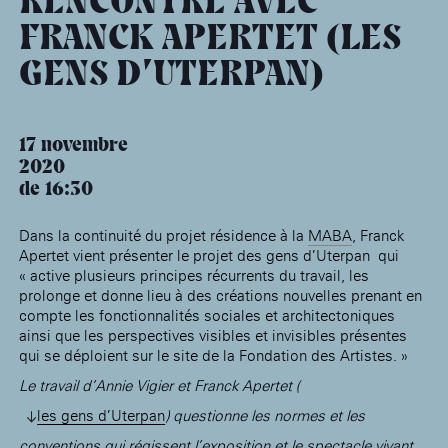
RENCONTRE AVEC
âge, à la
Maison nationale
Rotonde Balzac de l’Hôtel
(EHPAD)
des artistes
Salomon de Rothschild
Accueil de
FRANCK APERTET (LES
Fondation 
Jardin public de l’Hôtel
Salomon de Rothschild
GENS D’UTERPAN)
17 novembre
2020
de 16:30
Dans la continuité du projet résidence à la
MABA
, Franck
Apertet vient présenter le projet des gens d’Uterpan qui
« active plusieurs principes récurrents du travail, les
prolonge et donne lieu à des créations nouvelles prenant en
compte les fonctionnalités sociales et architectoniques
ainsi que les perspectives visibles et invisibles présentes
qui se déploient sur le site de la Fondation des Artistes. »
Le travail d’Annie Vigier et Franck Apertet (
les gens d’Uterpan
) questionne les normes et les
conventions qui régissent l’exposition et le spectacle vivant.