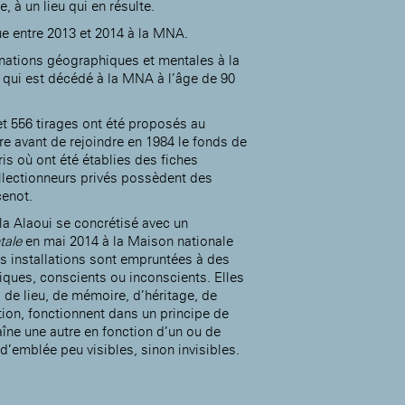
, à un lieu qui en résulte.
que entre 2013 et 2014 à la MNA.
nations géographiques et mentales à la
qui est décédé à la MNA à l’âge de 90
Accueil de la
Fondation des Artistes
et 556 tirages ont été proposés au
re avant de rejoindre en 1984 le fonds de
is où ont été établies des fiches
llectionneurs privés possèdent des
enot.
ila Alaoui se concrétisé avec un
tale
en mai 2014 à la Maison nationale
s installations sont empruntées à des
iques, conscients ou inconscients. Elles
 de lieu, de mémoire, d’héritage, de
tion, fonctionnent dans un principe de
îne une autre en fonction d’un ou de
’emblée peu visibles, sinon invisibles.