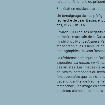
relation mémorielle ou présente
Rotonde Balzac de l’Hôtel
nationale des artistes
Salomon de Rothschild
(EHPAD)
Elle était en résidence artisti
Jardin public de l’Hôtel
Salomon de Rothschild
Un témoignage de ses pérégri
recherche de Jean Besancenot 
ans, le 27 juin1992.
Environ 1 800 de ses négatifs 
ministère marocain de la Cultu
l’Institut du Monde Arabe à Par
ethnographiques. Plusieurs co
photographies de Jean Besanc
La résidence artistique de Dal
exposition
La retraite sentimen
des artistes. Les images de se
souvenirs, personnels ou myth
font apparaître que les notions
trace, d’identité, de fragmenta
rémanence, une image en entra
plusieurs éléments communs, d