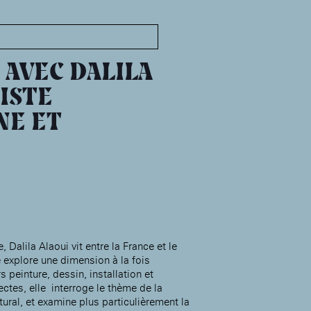
MABA
Maison
nationale
AVEC DALILA
des artistes
TISTE
NE ET
Présentation
Expositions
Expositions passées
Événements
Infos pratiques
Présentation
Expositions
, Dalila Alaoui vit entre la France et le
Expositions passées
Accueil de la
 explore une dimension à la fois
Fondation des Artistes
Événements à la MABA
rs peinture, dessin, installation et
ectes, elle interroge le thème de la
Publics de la MABA
ural, et examine plus particulièrement la
Infos pratiques