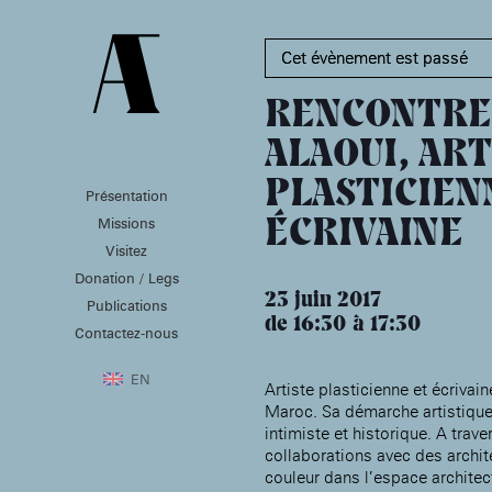
Cet évènement est passé
RENCONTRE 
ALAOUI, AR
PLASTICIEN
Présentation
PRÉSENTATION
MISSIONS
VISITEZ
Missions
ÉCRIVAINE
Présentation de la
Soutenir les écoles d’art
Visitez
Fondation des Artistes
À NOGENT-SUR-MARNE
Aider à la production
Donation / Legs
Équipe
d’oeuvres d’art
MABA
23 juin 2017
Histoire de la Fondation
Publications
Attribuer des ateliers
Maison nationale
des Artistes
de 16:30
17:30
Diffuser dans son centre
Contactez-nous
, EHPAD
des artistes
Patrimoine
d’art, la
MABA
Bibliothèque
Promouvoir la scène
Smith-Lesouëf
EN
Artiste plasticienne et écrivaine
française à l’international
Parc
Maroc. Sa démarche artistique
Produire, dans la
résidence de
intimiste et historique. A trave
Moly-
Sabata
À PARIS
collaborations avec des archit
Accompagner le grand
couleur dans l’espace architect
Cabinet de curiosité et
âge, à la
Maison