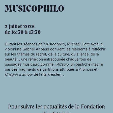
âge, à la
Maison nationale
Rotonde Balzac de l’Hôtel
(EHPAD)
des artistes
Salomon de Rothschild
Accueil de
MUSICOPHILO
Fondation 
Jardin public de l’Hôtel
Salomon de Rothschild
2 juillet 2025
de 16:30
17:30
Durant les séances de Musicophilo, Michaël Cote avec le
violoniste Gabriel Aribaud convient les résidents à réfléchir
sur les thèmes du regret, de la culture, du silence, de la
beauté… une réflexion entrecoupée chaque fois de
passages musicaux, comme l’
Adagio,
un pastiche inspiré
par des fragments de partitions attribués à Albinoni et
Chagrin d’amour
de Fritz Kreisler…
Pour suivre les actualités de la Fondation