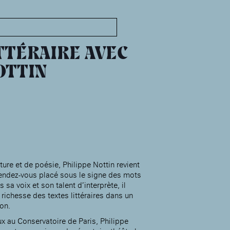
MABA
Maison
nationale
TTÉRAIRE AVEC
des artistes
OTTIN
Présentation
Expositions
Expositions passées
Événements
Infos pratiques
Présentation
ure et de poésie, Philippe Nottin revient
endez-vous placé sous le signe des mots
Expositions
 sa voix et son talent d’interprète, il
Expositions passées
Accueil de la
a richesse des textes littéraires dans un
Fondation des Artistes
Événements à la MABA
on.
Publics de la MABA
x au Conservatoire de Paris, Philippe
Infos pratiques