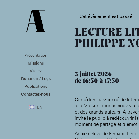
Cet évènement est passé
LECTURE LI
PHILIPPE N
Présentation
PRÉSENTATION
MISSIONS
VISITEZ
Missions
Présentation de la
Soutenir les écoles d’art
Visitez
Fondation des Artistes
À NOGENT-SUR-MARNE
3 juillet 2026
Aider à la production
Donation / Legs
Équipe
d’oeuvres d’art
de 16:30
17:30
MABA
Histoire de la Fondation
Publications
Attribuer des ateliers
Maison nationale
des Artistes
Diffuser dans son centre
Contactez-nous
, EHPAD
des artistes
Patrimoine
d’art, la
Comédien passionné de littérat
MABA
Bibliothèque
à la Maison pour un nouveau r
Promouvoir la scène
Smith-Lesouëf
EN
française à l’international
et des grands auteurs. À travers
Parc
Produire, dans la
invite le public à redécouvrir l
résidence de
Moly-
moment de partage et d’émoti
Sabata
À PARIS
Accompagner le grand
Ancien élève de Fernand Ledou
Cabinet de curiosité et
âge, à la
Maison