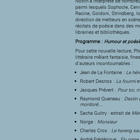
Nottin a interprété de nombreu
Rotonde Balzac de l’Hôtel
nationale des artistes
parmi lesquels Sophocle, Cerva
Salomon de Rothschild
(EHPAD)
Racine, Goldoni, Strindberg, I
Jardin public de l’Hôtel
Salomon de Rothschild
direction de metteurs en scè
récitals de poésie dans des mu
librairies et bibliothèques.
Programme :
Humour et poési
Pour cette nouvelle lecture, P
littéraire mêlant fantaisie, fin
d’auteurs incontournables :
Jean de La Fontaine :
Le hér
Robert Desnos :
La fourmi
e
Jacques Prévert :
Pour toi,
Raymond Queneau :
Destin 
mordoré…
Sacha Guitry : extrait de
Mém
Norge :
Monsieur
Charles Cros :
Le hareng sau
André Frédérique :
Elu pap