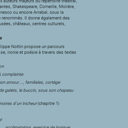
x auteurs majeurs du répertoire théâtral,
ntes, Shakespeare, Corneille, Molière,
onesco ou encore Arrabal, sous la
ne renommés. Il donne également des
sées, châteaux, centres culturels,
Accueil de la
Fondation des Artistes
e
hilippe Nottin propose un parcours
esse, ironie et poésie à travers des textes
on
t
complainte
 mon amour…
,
familiales
,
cortège
de galets
,
le buccin
,
sous son chapeau
oires d’un tricheur
(chapitre 1)
r
e…
,
acclimatation
,
exercice de logique