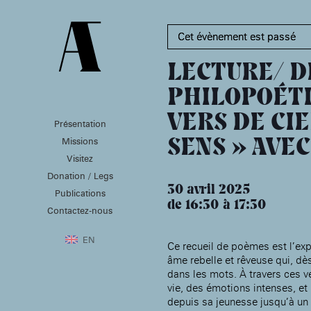
Cet évènement est passé
LECTURE/ D
PHILOPOÉTI
VERS DE CI
Présentation
PRÉSENTATION
MISSIONS
VISITEZ
Missions
SENS » AVE
Présentation de la
Soutenir les écoles d’art
Visitez
Fondation des Artistes
À NOGENT-SUR-MARNE
Aider à la production
Donation / Legs
Équipe
d’oeuvres d’art
MABA
30 avril 2025
Histoire de la Fondation
Publications
Attribuer des ateliers
Maison nationale
des Artistes
de 16:30
17:30
Diffuser dans son centre
Contactez-nous
, EHPAD
des artistes
Patrimoine
d’art, la
MABA
Bibliothèque
Promouvoir la scène
Smith-Lesouëf
EN
Ce recueil de poèmes est l’exp
française à l’international
Parc
âme rebelle et rêveuse qui, dès
Produire, dans la
résidence de
dans les mots. À travers ces v
Moly-
Sabata
À PARIS
vie, des émotions intenses, e
Accompagner le grand
depuis sa jeunesse jusqu’à un
Cabinet de curiosité et
âge, à la
Maison