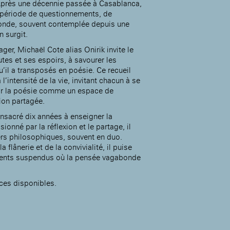
Après une décennie passée à Casablanca,
 période de questionnements, de
 monde, souvent contemplée depuis une
n surgit.
Accueil de la
ger, Michaël Cote alias Onirik invite le
Fondation des Artistes
tes et ses espoirs, à savourer les
u’il a transposés en poésie. Ce recueil
’intensité de la vie, invitant chacun à se
rir la poésie comme un espace de
tion partagée.
onsacré dix années à enseigner la
onné par la réflexion et le partage, il
ers philosophiques, souvent en duo.
 flânerie et de la convivialité, il puise
ments suspendus où la pensée vagabonde
aces disponibles.