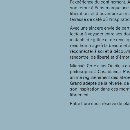
l’expérience du confinement. 
Rotonde Balzac de l’Hôtel
nationale des artistes
Salomon de Rothschild
son retour à Paris marque une
(EHPAD)
libération, et d’ouverture au
Jardin public de l’Hôtel
Salomon de Rothschild
terrasse de café où l’inspiratio
Avec une sincère envie de parta
lecteur à voyager entre ses dou
instants de grâce et de recul q
rend hommage à la beauté et à l
reconnecter à soi et à découv
rencontre, de liberté et d’émo
Michaël Cote alias Onirik, a c
philosophie à Casablanca. Passi
anime régulièrement des ateli
Grand adepte de la rêverie, de la
son inspiration dans ces mo
librement.
Entre libre sous réserve de pl