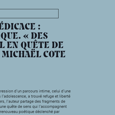
MABA
Maison
nationale
ÉDICACE :
des artistes
QUE. « DES
EL EN QUÊTE DE
Présentation
Expositions
C MICHAËL COTE
Expositions passées
Événements
Infos pratiques
Présentation
Expositions
ression d’un parcours intime, celui d’une
Expositions passées
Accueil de la
 l’adolescence, a trouvé refuge et liberté
Fondation des Artistes
Événements à la MABA
ers, l’auteur partage des fragments de
t une quête de sens qui l’accompagnent
Publics de la MABA
 renouveau poétique déclenché par
Infos pratiques