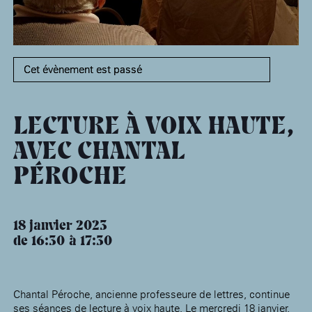
âge, à la
Maison nationale
Rotonde Balzac de l’Hôtel
(EHPAD)
des artistes
Salomon de Rothschild
Accueil de
Fondation 
Jardin public de l’Hôtel
Salomon de Rothschild
Cet évènement est passé
LECTURE À VOIX HAUTE,
AVEC CHANTAL
PÉROCHE
18 janvier 2023
de 16:30
17:30
Chantal Péroche, ancienne professeure de lettres, continue
ses séances de lecture à voix haute. Le mercredi 18 janvier,