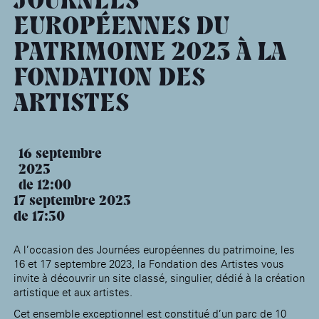
JOURNÉES
âge, à la
Maison nationale
Rotonde Balzac de l’Hôtel
(EHPAD)
des artistes
Salomon de Rothschild
Accueil de
EUROPÉENNES DU
Fondation 
Jardin public de l’Hôtel
Salomon de Rothschild
PATRIMOINE 2023 À LA
FONDATION DES
ARTISTES
16 septembre
2023
de 12:00
17 septembre 2023
de 17:30
A l’occasion des Journées européennes du patrimoine, les
16 et 17 septembre 2023, la Fondation des Artistes vous
invite à découvrir un site classé, singulier, dédié à la création
artistique et aux artistes.
Cet ensemble exceptionnel est constitué d’un parc de 10