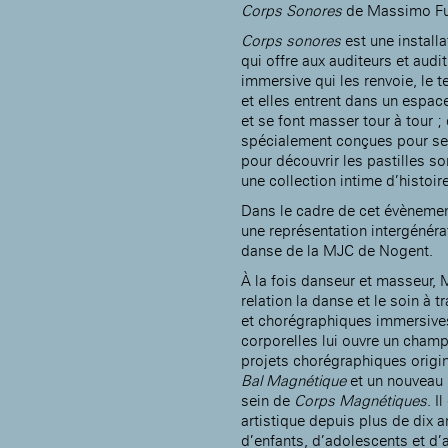
Corps
Sonores
Rotonde Balzac de l’Hôtel
de Massimo Fu
nationale des artistes
Salomon de Rothschild
(EHPAD)
Corps sonores
est une install
Jardin public de l’Hôtel
qui offre aux auditeurs et aud
Salomon de Rothschild
immersive qui les renvoie, le t
et elles entrent dans un espa
et se font masser tour à tour ;
spécialement conçues pour se r
pour découvrir les pastilles s
une collection intime d’histoir
Dans le cadre de cet évènement
une représentation intergénérat
danse de la MJC de Nogent.
À la fois danseur et masseur,
relation la danse et le soin à t
et chorégraphiques immersives
corporelles lui ouvre un champ
projets chorégraphiques origin
Bal Magnétique
et un nouveau p
sein de
Corps Magnétiques
. I
artistique depuis plus de dix 
d’enfants, d’adolescents et d’