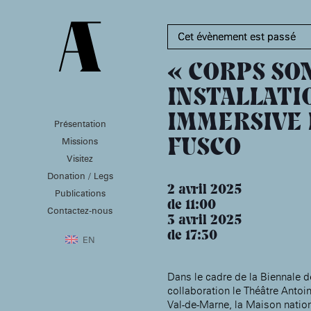
Cet évènement est passé
« CORPS SO
INSTALLATI
IMMERSIVE 
Présentation
PRÉSENTATION
MISSIONS
VISITEZ
Missions
FUSCO
Présentation de la
Soutenir les écoles d’art
Visitez
Fondation des Artistes
À NOGENT-SUR-MARNE
Aider à la production
Donation / Legs
Équipe
d’oeuvres d’art
MABA
2 avril 2025
Histoire de la Fondation
Publications
Attribuer des ateliers
Maison nationale
des Artistes
de 11:00
Diffuser dans son centre
Contactez-nous
, EHPAD
des artistes
Patrimoine
3 avril 2025
d’art, la
MABA
Bibliothèque
de 17:30
Promouvoir la scène
Smith-Lesouëf
EN
française à l’international
Parc
Produire, dans la
résidence de
Moly-
Dans le cadre de la Biennale 
Sabata
À PARIS
collaboration le Théâtre Antoi
Accompagner le grand
Val-de-Marne, la Maison nation
Cabinet de curiosité et
âge, à la
Maison