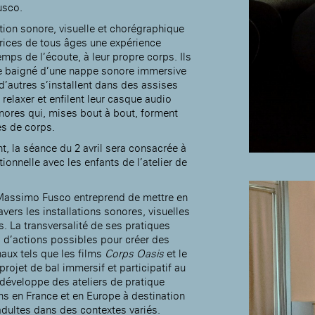
sco.
ation sonore, visuelle et chorégraphique
itrices de tous âges une expérience
emps de l’écoute, à leur propre corps. Ils
Accueil de la
ce baigné d’une nappe sonore immersive
Fondation des Artistes
 d’autres s’installent dans des assises
elaxer et enfilent leur casque audio
onores qui, mises bout à bout, forment
es de corps.
, la séance du 2 avril sera consacrée à
ionnelle avec les enfants de l’atelier de
 Massimo Fusco entreprend de mettre en
ravers les installations sonores, visuelles
. La transversalité de ses pratiques
 d’actions possibles pour créer des
aux tels que les films
Corps Oasis
et le
rojet de bal immersif et participatif au
l développe des ateliers de pratique
ans en France et en Europe à destination
adultes dans des contextes variés.