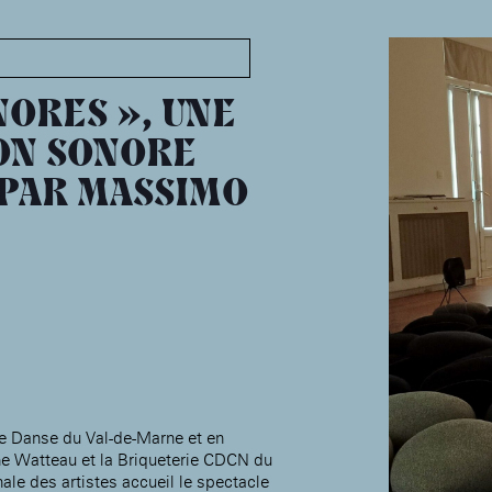
MABA
Maison
nationale
NORES », UNE
des artistes
ON SONORE
PAR MASSIMO
Présentation
Expositions
Expositions passées
Événements
Infos pratiques
Présentation
Expositions
Expositions passées
Accueil de la
Fondation des Artistes
Événements à la MABA
de Danse du Val-de-Marne et en
Publics de la MABA
ne Watteau et la Briqueterie CDCN du
ale des artistes accueil le spectacle
Infos pratiques