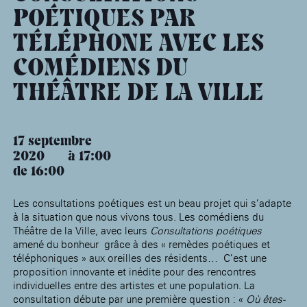
âge, à la
Maison nationale
Rotonde Balzac de l’Hôtel
(EHPAD)
POÉTIQUES PAR
des artistes
Salomon de Rothschild
Accueil de
Fondation 
Jardin public de l’Hôtel
TÉLÉPHONE AVEC LES
Salomon de Rothschild
COMÉDIENS DU
THÉÂTRE DE LA VILLE
17 septembre
2020
17:00
de 16:00
Les consultations poétiques est un beau projet qui s’adapte
à la situation que nous vivons tous. Les comédiens du
Théâtre de la Ville, avec leurs
Consultations poétiques
amené du bonheur grâce à des « remèdes poétiques et
téléphoniques » aux oreilles des résidents… C’est une
proposition innovante et inédite pour des rencontres
individuelles entre des artistes et une population. La
consultation débute par une première question : «
Où êtes-