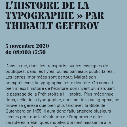
âge, à la
Maison nationale
Rotonde Balzac de l’Hôtel
L’HISTOIRE DE LA
(EHPAD)
des artistes
Salomon de Rothschild
Accueil de
Fondation 
TYPOGRAPHIE » PAR
Jardin public de l’Hôtel
Salomon de Rothschild
THIBAULT GEFFROY
3 novembre 2020
de 08:00
17:30
Dans la rue, dans les transports, sur les enseignes de
boutiques, dans les livres, ou les panneaux publicitaires…
Les lettres imprimées sont partout. Malgré son
omniprésence, la typographie reste discrète. On connait
bien mieux l’histoire de l’écriture, son invention marquant
le passage de la Préhistoire à l’Histoire. Plus méconnue
donc, celle de la typographie, cousine de la calligraphie, ne
trouve sa genèse que bien plus tard avec la Bible de
Gutenberg en 1455. Il aura donc fallu attendre plusieurs
siècles pour que la révolution de l’imprimerie et les
caractères métalliques mobiles donnent naissance à la