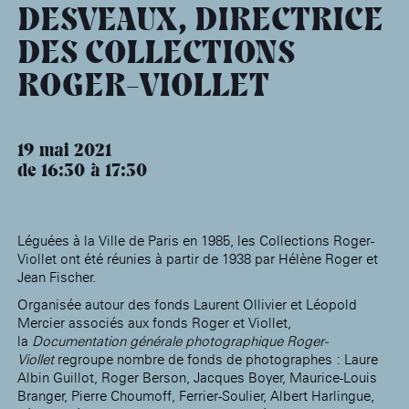
âge, à la
Maison nationale
Rotonde Balzac de l’Hôtel
DESVEAUX, DIRECTRICE
(EHPAD)
des artistes
Salomon de Rothschild
Accueil de
Fondation 
DES COLLECTIONS
Jardin public de l’Hôtel
Salomon de Rothschild
ROGER-VIOLLET
19 mai 2021
de 16:30
17:30
Léguées à la Ville de Paris en 1985, les Collections Roger-
Viollet ont été réunies à partir de 1938 par Hélène Roger et
Jean Fischer.
Organisée autour des fonds Laurent Ollivier et Léopold
Mercier associés aux fonds Roger et Viollet,
la
Documentation générale photographique Roger-
Viollet
regroupe nombre de fonds de photographes : Laure
Albin Guillot, Roger Berson, Jacques Boyer, Maurice-Louis
Branger, Pierre Choumoff, Ferrier-Soulier, Albert Harlingue,