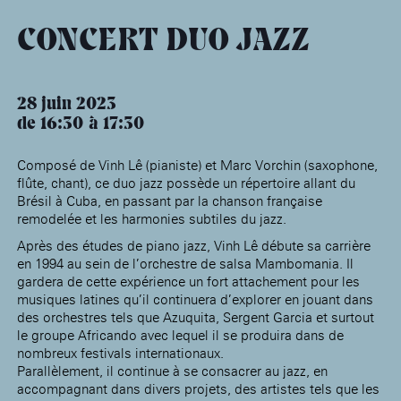
âge, à la
Maison nationale
Rotonde Balzac de l’Hôtel
(EHPAD)
des artistes
Salomon de Rothschild
Accueil de
CONCERT DUO JAZZ
Fondation 
Jardin public de l’Hôtel
Salomon de Rothschild
28 juin 2023
de 16:30
17:30
Composé de Vinh Lê (pianiste) et Marc Vorchin (saxophone,
flûte, chant), ce duo jazz possède un répertoire allant du
Brésil à Cuba, en passant par la chanson française
remodelée et les harmonies subtiles du jazz.
Après des études de piano jazz, Vinh Lê débute sa carrière
en 1994 au sein de l’orchestre de salsa Mambomania. Il
gardera de cette expérience un fort attachement pour les
musiques latines qu’il continuera d’explorer en jouant dans
des orchestres tels que Azuquita, Sergent Garcia et surtout
le groupe Africando avec lequel il se produira dans de
nombreux festivals internationaux.
Parallèlement, il continue à se consacrer au jazz, en
accompagnant dans divers projets, des artistes tels que les