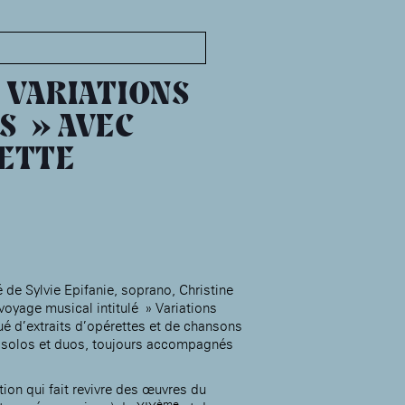
MABA
Maison
nationale
 VARIATIONS
des artistes
S » AVEC
LETTE
Présentation
Expositions
Expositions passées
Événements
Infos pratiques
Présentation
de Sylvie Epifanie, soprano, Christine
 voyage musical intitulé » Variations
Expositions
ué d’extraits d’opérettes et de chansons
Expositions passées
Accueil de la
 solos et duos, toujours accompagnés
Fondation des Artistes
Événements à la MABA
Publics de la MABA
tion qui fait revivre des œuvres du
Infos pratiques
ème