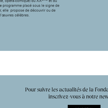
tte, opéra-comique) du XIX
et du
ce programme placé sous le signe de
r, elle propose de découvrir ou de
d’œuvres célèbres.
Accueil de la
Fondation des Artistes
Pour suivre les actualités de la Fonda
inscrivez-vous à notre new