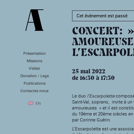
Cet évènement est passé
CONCERT: »
AMOUREUSE
L’ESCARPO
Présentation
PRÉSENTATION
MISSIONS
VISITEZ
Missions
Présentation de la
Soutenir les écoles d’art
Visitez
Fondation des Artistes
À NOGENT-SUR-MARNE
25 mai 2022
Aider à la production
Donation / Legs
Équipe
d’oeuvres d’art
de 16:30
17:30
MABA
Histoire de la Fondation
Publications
Attribuer des ateliers
Maison nationale
des Artistes
Diffuser dans son centre
Contactez-nous
, EHPAD
des artistes
Patrimoine
d’art, la
Le duo
l’Escarpolette
composé 
MABA
Bibliothèque
Saint-Val, soprano, invite à un
Promouvoir la scène
Smith-Lesouëf
EN
française à l’international
amoureuses » et il est constit
Parc
Produire, dans la
du 19ème et 20ème siècles en
résidence de
Moly-
par Corinne Guérin.
Sabata
À PARIS
Accompagner le grand
L’Escarpolette est une associa
Cabinet de curiosité et
âge, à la
Maison