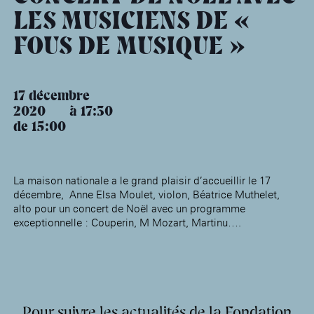
âge, à la
Maison nationale
Rotonde Balzac de l’Hôtel
(EHPAD)
des artistes
Salomon de Rothschild
Accueil de
LES MUSICIENS DE «
Fondation 
Jardin public de l’Hôtel
FOUS DE MUSIQUE »
Salomon de Rothschild
17 décembre
2020
17:30
de 15:00
La maison nationale a le grand plaisir d’accueillir le 17
décembre, Anne Elsa Moulet, violon, Béatrice Muthelet,
alto pour un concert de Noël avec un programme
exceptionnelle : Couperin, M Mozart, Martinu….
Pour suivre les actualités de la Fondation