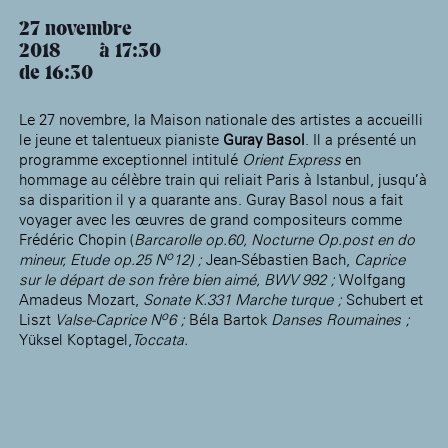
âge, à la
Maison nationale
Rotonde Balzac de l’Hôtel
(EHPAD)
des artistes
Salomon de Rothschild
Accueil de
27 novembre
Fondation 
2018
17:30
Jardin public de l’Hôtel
Salomon de Rothschild
de 16:30
Le 27 novembre, la Maison nationale des artistes a accueilli
le jeune et talentueux pianiste
Guray Basol
. Il a présenté un
programme exceptionnel intitulé
Orient Express
en
hommage au célèbre train qui reliait Paris à Istanbul, jusqu’à
sa disparition il y a quarante ans. Guray Basol nous a fait
voyager avec les œuvres de grand compositeurs comme
Frédéric Chopin (
Barcarolle op.60, Nocturne Op.post en do
o
mineur, Etude op.25 N
12) ;
Jean-Sébastien Bach,
Caprice
sur le départ de son frère bien aimé, BWV 992 ;
Wolfgang
Amadeus Mozart,
Sonate K.331 Marche turque ;
Schubert et
o
Liszt
Valse-Caprice N
6 ;
Béla Bartok
Danses Roumaines ;
Yüksel Koptagel,
Toccata.