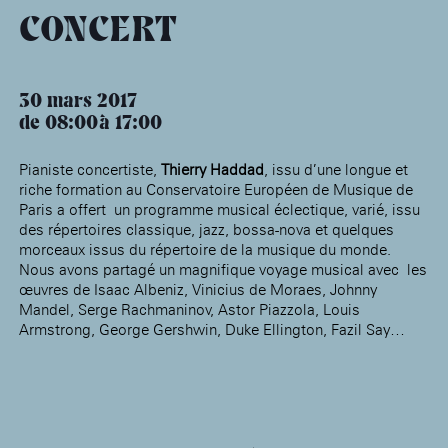
âge, à la
Maison nationale
Rotonde Balzac de l’Hôtel
(EHPAD)
des artistes
Salomon de Rothschild
CONCERT
Accueil de
Fondation 
Jardin public de l’Hôtel
Salomon de Rothschild
30 mars 2017
de 08:00
17:00
Pianiste concertiste,
Thierry Haddad
, issu d’une longue et
riche formation au Conservatoire Européen de Musique de
Paris a offert un programme musical éclectique, varié, issu
des répertoires classique, jazz, bossa-nova et quelques
morceaux issus du répertoire de la musique du monde.
Nous avons partagé un magnifique voyage musical avec les
œuvres de Isaac Albeniz, Vinicius de Moraes, Johnny
Mandel, Serge Rachmaninov, Astor Piazzola, Louis
Armstrong, George Gershwin, Duke Ellington, Fazil Say…