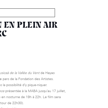
MABA
Maison
nationale
 EN PLEIN AIR
des artistes
RC
Présentation
Expositions
Expositions passées
Événements
Infos pratiques
sicaä de la Vallée du Vent
de Hayao
Présentation
e parc de la Fondation des Artistes.
Expositions
 la possibilité d’y pique-niquer.
Expositions passées
Accueil de la
nce
présentée à la MABA jusqu’au 17 juillet,
Fondation des Artistes
Événements à la MABA
 en nocturne de 19h à 22h. Le film sera
Publics de la MABA
utour de 22h30).
Infos pratiques