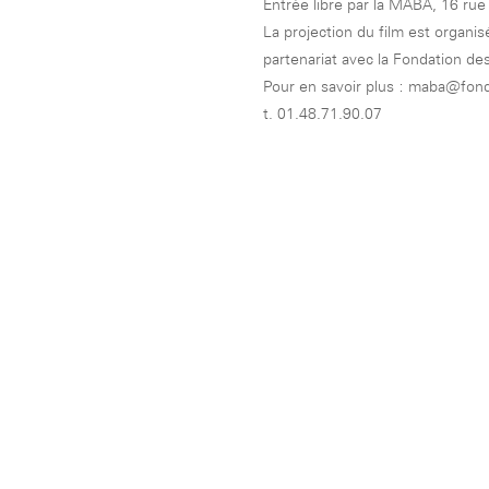
Entrée libre par la MABA, 16 rue 
Rotonde Balzac de l’Hôtel
nationale des artistes
Salomon de Rothschild
(EHPAD)
La projection du film est organi
Jardin public de l’Hôtel
partenariat avec la Fondation des
Salomon de Rothschild
Pour en savoir plus : maba@fond
t. 01.48.71.90.07