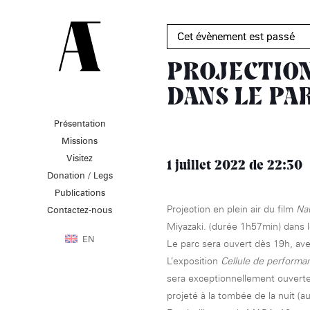
Cet évènement est passé
PROJECTION
DANS LE PA
Présentation
PRÉSENTATION
MISSIONS
VISITEZ
Missions
Présentation de la
Soutenir les écoles d’art
Visitez
Fondation des Artistes
À NOGENT-SUR-MARNE
1 juillet 2022
de 22:30
Aider à la production
Donation / Legs
Équipe
d’oeuvres d’art
MABA
Histoire de la Fondation
Publications
Attribuer des ateliers
Maison nationale
des Artistes
Projection en plein air du film
Nau
Diffuser dans son centre
Contactez-nous
, EHPAD
des artistes
Patrimoine
d’art, la
MABA
Bibliothèque
Miyazaki. (durée 1h57min) dans l
Promouvoir la scène
Smith-Lesouëf
EN
Le parc sera ouvert dès 19h, avec
française à l’international
Parc
Produire, dans la
L’exposition
Cellule de performa
résidence de
Moly-
sera exceptionnellement ouverte
Sabata
À PARIS
projeté à la tombée de la nuit (a
Accompagner le grand
Cabinet de curiosité et
âge, à la
Maison