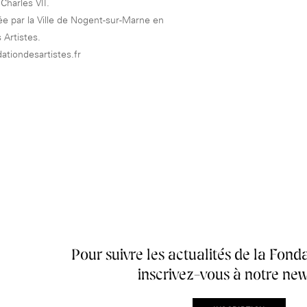
Charles VII.
sée par la Ville de Nogent-sur-Marne en
 Artistes.
ationdesartistes.fr
Accueil de la
Fondation des Artistes
Pour suivre les actualités de la Fonda
inscrivez-vous à notre new