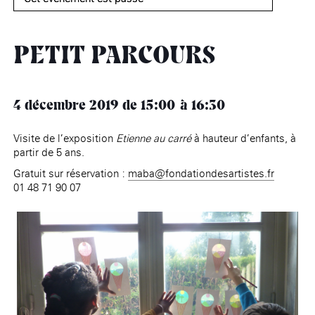
âge, à la
Maison nationale
Rotonde Balzac de l’Hôtel
(EHPAD)
des artistes
Salomon de Rothschild
Accueil de
Fondation 
Jardin public de l’Hôtel
Salomon de Rothschild
PETIT PARCOURS
4 décembre 2019
de 15:00
16:30
Visite de l’exposition
Etienne au carré
à hauteur d’enfants, à
partir de 5 ans.
Gratuit sur réservation :
maba@fondationdesartistes.fr
01 48 71 90 07