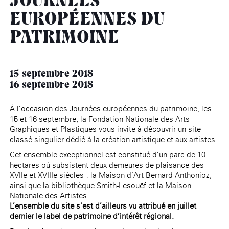
JOURNÉES
âge, à la
Maison nationale
Rotonde Balzac de l’Hôtel
(EHPAD)
des artistes
Salomon de Rothschild
Accueil de
EUROPÉENNES DU
Fondation 
Jardin public de l’Hôtel
Salomon de Rothschild
PATRIMOINE
15 septembre 2018
16 septembre 2018
À l’occasion des Journées européennes du patrimoine, les
15 et 16 septembre, la Fondation Nationale des Arts
Graphiques et Plastiques vous invite à découvrir un site
classé singulier dédié à la création artistique et aux artistes.
Cet ensemble exceptionnel est constitué d’un parc de 10
hectares où subsistent deux demeures de plaisance des
XVIIe et XVIIIe siècles : la Maison d’Art Bernard Anthonioz,
ainsi que la bibliothèque Smith-Lesouëf et la Maison
Nationale des Artistes.
L’ensemble du site s’est d’ailleurs vu attribué en juillet
dernier le label de patrimoine d’intérêt régional.