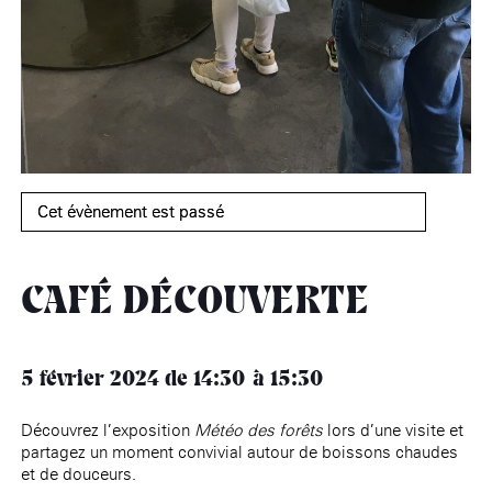
âge, à la
Maison nationale
Rotonde Balzac de l’Hôtel
(EHPAD)
des artistes
Salomon de Rothschild
Accueil de
Fondation 
Jardin public de l’Hôtel
Salomon de Rothschild
Cet évènement est passé
CAFÉ DÉCOUVERTE
5 février 2024
de 14:30
15:30
Découvrez l’exposition
Météo des forêts
lors d’une visite et
partagez un moment convivial autour de boissons chaudes
et de douceurs.