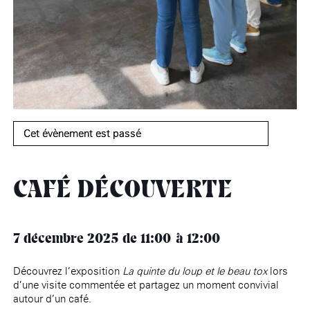
âge, à la
Maison nationale
Rotonde Balzac de l’Hôtel
(EHPAD)
des artistes
Salomon de Rothschild
Accueil de
Fondation 
Jardin public de l’Hôtel
Salomon de Rothschild
Cet évènement est passé
CAFÉ DÉCOUVERTE
7 décembre 2025
de 11:00
12:00
Découvrez l’exposition
La quinte du loup et le beau tox
lors
d’une visite commentée et partagez un moment convivial
autour d’un café.