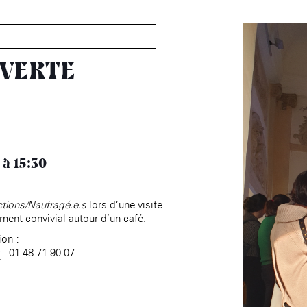
MABA
Maison
nationale
UVERTE
des artistes
Présentation
Expositions
Expositions passées
15:30
Événements
Infos pratiques
ctions/Naufragé.e.s
lors d’une visite
Présentation
nt convivial autour d’un café.
Expositions
ion :
Expositions passées
r
– 01 48 71 90 07
Accueil de la
Fondation des Artistes
Événements à la MABA
Publics de la MABA
Infos pratiques