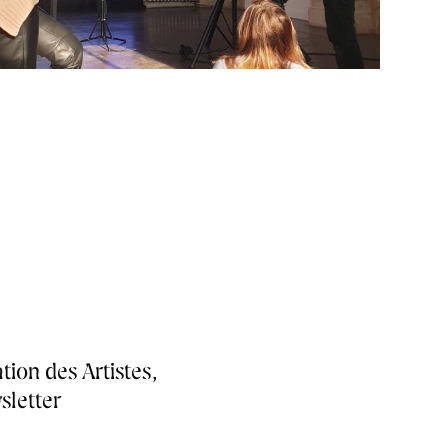
perture: 2Camera: SM-N960FIso: 250Orientation: 6
tion des Artistes,
sletter