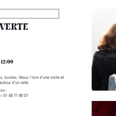
MABA
Maison
nationale
UVERTE
des artistes
Présentation
Expositions
Expositions passées
12:00
Événements
Infos pratiques
, hordes, fléaux !
lors d’une visite et
Présentation
autour d’un café.
Expositions
ion :
Expositions passées
r
– 01 48 71 90 07
Accueil de la
Fondation des Artistes
Événements à la MABA
Publics de la MABA
Infos pratiques