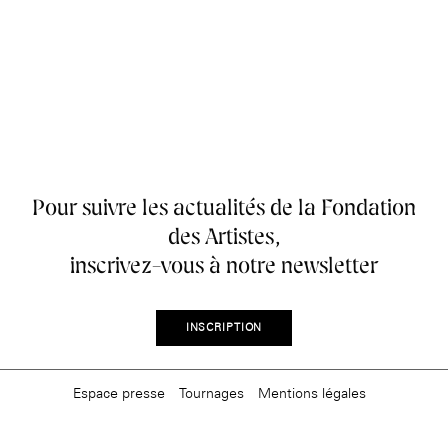
âge, à la
Maison nationale
Rotonde Balzac de l’Hôtel
(EHPAD)
des artistes
Salomon de Rothschild
Accueil de
Fondation 
Jardin public de l’Hôtel
Salomon de Rothschild
Pour suivre les actualités de la Fondation
des Artistes,
inscrivez-vous à notre newsletter
INSCRIPTION
Espace presse
Tournages
Mentions légales