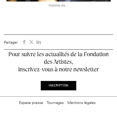
âge, à la
Maison nationale
Rotonde Balzac de l’Hôtel
(EHPAD)
Histoire de...
des artistes
Salomon de Rothschild
Accueil de
Fondation 
Jardin public de l’Hôtel
Salomon de Rothschild
Partager
Pour suivre les actualités de la Fondation
des Artistes,
inscrivez-vous à notre newsletter
INSCRIPTION
Espace presse
Tournages
Mentions légales