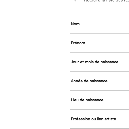
Rotonde Balzac de l’Hôtel
nationale des artistes
Salomon de Rothschild
(EHPAD)
Jardin public de l’Hôtel
Salomon de Rothschild
Nom
Prénom
Jour et mois de naissance
Année de naissance
Lieu de naissance
Profession ou lien artiste