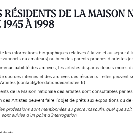
S RÉSIDENTS DE LA MAISON 
MABA
Maison
 1945 À 1998
nationale
des artistes
Présentation
 les informations biographiques relatives à la vie et au séjour à 
fessionnels ou amateurs) ou bien des parents proches d’artistes (co
Expositions
Expositions passées
mmunicabilité des archives, les artistes disparus depuis moins de
Événements
e sources internes et des archives des résidents ; elles peuvent s
Infos pratiques
Artistes (contact@fondationdesartistes.fr).
ents de la Maison nationale des artistes sont consultables par les
Présentation
n des Artistes peuvent faire l’objet de prêts aux expositions ou de
Expositions
Expositions passées
 les professions sont mentionnées au genre masculin, quel que soit 
Accueil de la
Fondation des Artistes
sont suivies d’un point d’interrogation.
Événements à la MABA
Publics de la MABA
Infos pratiques
ésidents