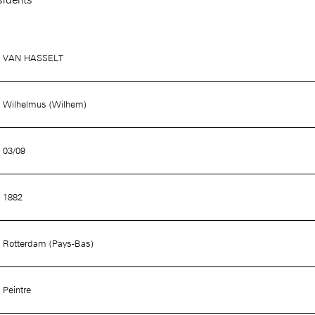
VAN HASSELT
Accueil de la
Fondation des Artistes
Wilhelmus (Wilhem)
03/09
1882
Rotterdam (Pays-Bas)
Peintre