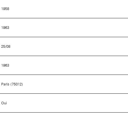
1958
1963
25/08
1963
Paris (75012)
Oui