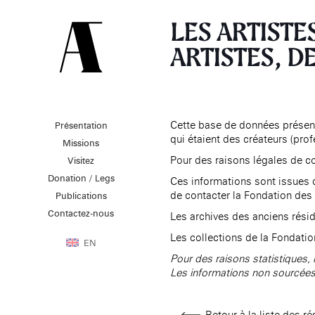
LES ARTISTE
ARTISTES, DE
Cette base de données présente
Présentation
PRÉSENTATION
MISSIONS
VISITEZ
qui étaient des créateurs (pro
Missions
Présentation de la
Soutenir les écoles d’art
Pour des raisons légales de co
Visitez
Fondation des Artistes
À NOGENT-SUR-MARNE
Aider à la production
Donation / Legs
Équipe
Ces informations sont issues d
d’oeuvres d’art
MABA
de contacter la Fondation des 
Histoire de la Fondation
Publications
Attribuer des ateliers
Maison nationale
des Artistes
Diffuser dans son centre
Contactez-nous
, EHPAD
Les archives des anciens résid
des artistes
Patrimoine
d’art, la
MABA
Bibliothèque
Les collections de la Fondatio
Promouvoir la scène
Smith-Lesouëf
EN
française à l’international
Parc
Pour des raisons statistiques,
Produire, dans la
Les informations non sourcées 
résidence de
Moly-
Sabata
À PARIS
Accompagner le grand
Cabinet de curiosité et
âge, à la
Retour à la liste des r
Maison