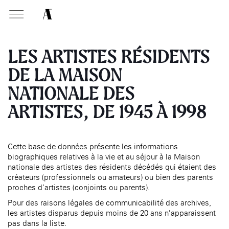
MABA
Mais
natio
LES ARTISTES RÉSIDENTS
des a
DE LA MAISON
NATIONALE DES
PRÉSENTATION
MISSIONS
VISITEZ
Présentati
Présentation de la
Soutenir les écoles d’art
ARTISTES, DE 1945 À 1998
À NOGENT-SUR-MARNE
Exposition
Fondation des Artistes
Présentati
Aider à la production
Exposition
Équipe
d’oeuvres d’art
MABA
Exposition
Événemen
Histoire de la Fondation
Attribuer des ateliers
Maison nationale
Exposition
Cette base de données présente les informations
, EHPAD
des Artistes
des artistes
Infos prat
Diffuser dans son centre
biographiques relatives à la vie et au séjour à la Maison
Événement
Bibliothèque
Patrimoine
d’art, la
MABA
nationale des artistes des résidents décédés qui étaient des
Smith-Lesouëf
Publics d
créateurs (professionnels ou amateurs) ou bien des parents
Promouvoir la scène
Parc
française à l’international
proches d’artistes (conjoints ou parents).
Infos prat
Produire, dans la résidence
Pour des raisons légales de communicabilité des archives,
Accueil de
de
À PARIS
Moly-Sabata
les artistes disparus depuis moins de 20 ans n’apparaissent
Fondation 
pas dans la liste.
Accompagner le grand
Cabinet de curiosité et