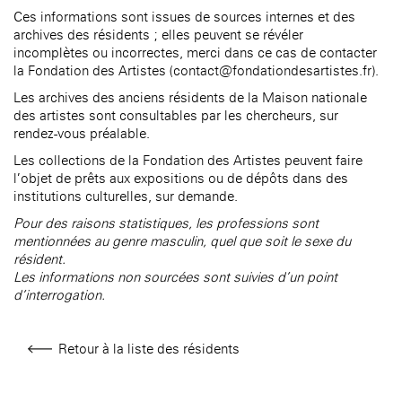
âge, à la
Maison nationale
Rotonde Balzac de l’Hôtel
Ces informations sont issues de sources internes et des
(EHPAD)
des artistes
Salomon de Rothschild
Accueil de
archives des résidents ; elles peuvent se révéler
Fondation 
Jardin public de l’Hôtel
incomplètes ou incorrectes, merci dans ce cas de contacter
Salomon de Rothschild
la Fondation des Artistes (contact@fondationdesartistes.fr).
Les archives des anciens résidents de la Maison nationale
des artistes sont consultables par les chercheurs, sur
rendez-vous préalable.
Les collections de la Fondation des Artistes peuvent faire
l’objet de prêts aux expositions ou de dépôts dans des
institutions culturelles, sur demande.
Pour des raisons statistiques, les professions sont
mentionnées au genre masculin, quel que soit le sexe du
résident.
Les informations non sourcées sont suivies d’un point
d’interrogation.
Retour à la liste des résidents