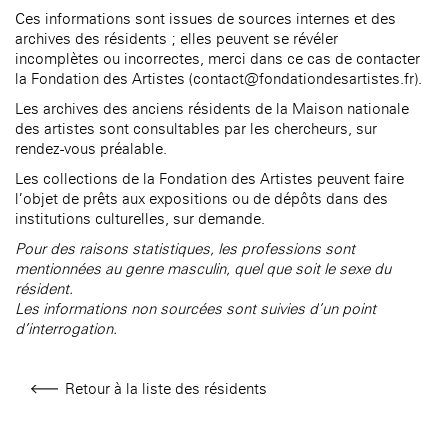
âge, à la
Maison nationale
Rotonde Balzac de l’Hôtel
Ces informations sont issues de sources internes et des
(EHPAD)
des artistes
Salomon de Rothschild
Accueil de
archives des résidents ; elles peuvent se révéler
Fondation 
Jardin public de l’Hôtel
incomplètes ou incorrectes, merci dans ce cas de contacter
Salomon de Rothschild
la Fondation des Artistes (contact@fondationdesartistes.fr).
Les archives des anciens résidents de la Maison nationale
des artistes sont consultables par les chercheurs, sur
rendez-vous préalable.
Les collections de la Fondation des Artistes peuvent faire
l’objet de prêts aux expositions ou de dépôts dans des
institutions culturelles, sur demande.
Pour des raisons statistiques, les professions sont
mentionnées au genre masculin, quel que soit le sexe du
résident.
Les informations non sourcées sont suivies d’un point
d’interrogation.
Retour à la liste des résidents