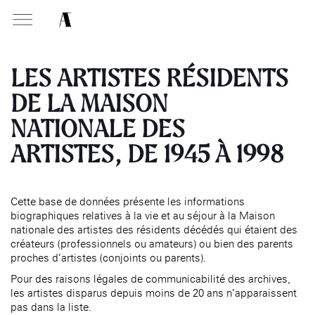
MABA
Mais
natio
LES ARTISTES RÉSIDENTS
des a
DE LA MAISON
NATIONALE DES
PRÉSENTATION
MISSIONS
VISITEZ
Présentati
Présentation de la
Soutenir les écoles d’art
ARTISTES, DE 1945 À 1998
À NOGENT-SUR-MARNE
Exposition
Fondation des Artistes
Présentati
Aider à la production
Exposition
Équipe
d’oeuvres d’art
MABA
Exposition
Événemen
Histoire de la Fondation
Attribuer des ateliers
Maison nationale
Exposition
Cette base de données présente les informations
, EHPAD
des Artistes
des artistes
Infos prat
Diffuser dans son centre
biographiques relatives à la vie et au séjour à la Maison
Événement
Bibliothèque
Patrimoine
d’art, la
MABA
nationale des artistes des résidents décédés qui étaient des
Smith-Lesouëf
Publics d
créateurs (professionnels ou amateurs) ou bien des parents
Promouvoir la scène
Parc
française à l’international
proches d’artistes (conjoints ou parents).
Infos prat
Produire, dans la résidence
Pour des raisons légales de communicabilité des archives,
Accueil de
de
À PARIS
Moly-Sabata
les artistes disparus depuis moins de 20 ans n’apparaissent
Fondation 
pas dans la liste.
Accompagner le grand
Cabinet de curiosité et